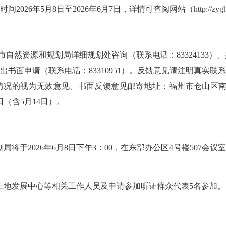
时间
202
6
年
5
月
8
日至
202
6
年
6
月
7
日
，
详情可查阅网站（
http://zy
市自然资源和规划局详细规划处咨询（联系电话：
83324133
出书面申请（联系电话：
83310951）。反馈意见请注明真
况的视为无效意见。书面反馈意见邮寄地址：福州市仓山区南江滨
日
（含
5月14日
）
。
局将于2026年6月8日下午3：00，在东部办公区4号楼507
土地发展中心等
相关工作人员及申
请
参加
听证群众代表
5
名参加。