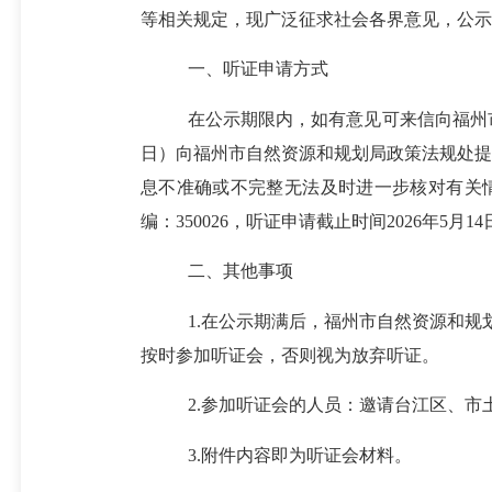
等相关规定，现
广泛
征求
社会各界
意见，公示
一、听证申请方式
在公示期限内，
如有意见
可来信向福州
日
）
向福州市自然资源和规划局
政策
法规处提
息不准确或不完整无法及时进一步核对有关情
编：350026
，听证申请截止时间
202
6
年
5月14
二、其他事项
1.在公示期满后，福州市自然资源和规划
按时参加听证会，否则视为放弃听证。
2.
参加听证会的人员：邀请
台江区、市
3.附件内容即为听证会材料。