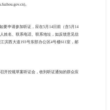
gh.fuzhou.gov.cn)。
）。如要申请
参加
听证，应在
5月14日前
（含
5月14
实联系人姓名、联系电话、联系地址，如反馈意见信
西大道193号东部办公区4号楼611室，邮
会议室召开控规草案听证会，收到听证通知的群众应