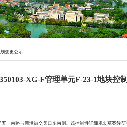
规划变更公示
50103-XG-F管理单元F-23-1地块
-1地块位于五一南路与新港街交叉口东南侧。该控制性详细规划
草
案经研