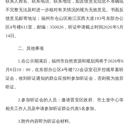
联系人姓名、联系电话、联系地址，如反馈意见信息不准确或
不完整无法及时进一步核对有关情况的视为无效意见。书面反
馈意见邮寄地址：福州市仓山区南江滨西大道193号
东部办公
区
4号楼611室，邮编：350026
，听证申请截止时间
202
6
年
5
月
14
日
。
二、其他事项
1.在公示期满后，福州市
自然资源和规划局将于
2026年6
月8日10：00，
在东部办公区
4号楼
722会议室
召开控规草案听
证会，收到听证通知的群众应按时参加听证会，否则视为放弃
听证。
2.
参加听证会的人员：邀请
晋安区政府、市土发中心等
相关工作人员及申请
参加
听证群众代表
5
名参加。
3.附件内容即为听证会材料。