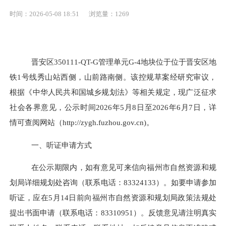
时间：2026-05-08 18:51
浏览量：1269
晋安区
350111-QT-G管理单元G-4地块位于位于晋安区地
铁1号线秀山站西侧，山前路南侧。该控规草案经研究审议，
根据《中华人民共和国城
乡规划法》等相关规定，现广泛征求
社会各界意见，公示时间
2026年
5
月
8
日至
2026年
6
月
7
日，详
情可查阅
网站（
http://zygh.fuzhou.gov.cn)。
一、听证申请方式
在公示期限内，
如有意见
可来信向福州市自然资源和规
划局详细规划处咨
询（联系电话：
83324133）。如要申请
参加
听证，应在
5
月
14日前
向
福州市自然资源和规划局
政策
法规处
提出书面申请（联系电话：
83310951）。反馈意见请注明真实