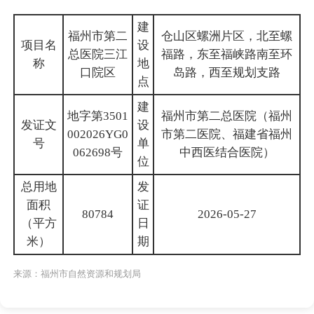
建
福州市第二
仓山区螺洲片区，北至螺
项目名
设
总医院三江
福路，东至福峡路南至环
称
地
口院区
岛路，西至规划支路
点
建
地字第3501
福州市第二总医院（福州
发证文
设
002026YG0
市第二医院、福建省福州
号
单
062698号
中西医结合医院）
位
总用地
发
面积
证
80784
2026-05-27
（平方
日
米）
期
来源：福州市自然资源和规划局